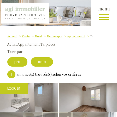
menu
Langue
Langue
fr
0
fr
Accueil
Accueil
Vente
Nord
Dunkerque
Appartement
T4
Achat Appartement T4 pièces
Trier par
prix
date
1
annonce(s) trouvée(s) selon vos critères
Exclusif