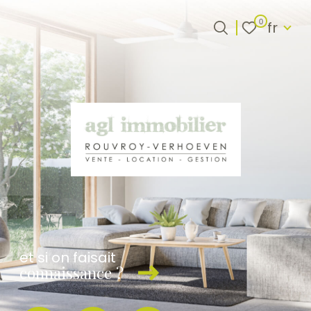
Langue
0
fr
Langue
0
fr
Accueil
et si on faisait
connaissance ?