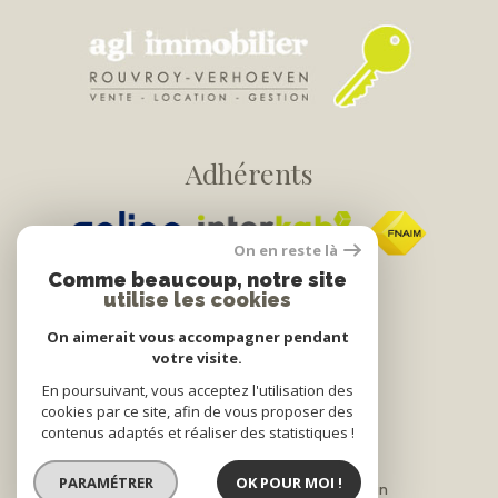
Adhérents
On en reste là
Comme beaucoup, notre site
utilise les cookies
On aimerait vous accompagner pendant
votre visite.
© 2022
Tous droits réservés
En poursuivant, vous acceptez l'utilisation des
cookies par ce site, afin de vous proposer des
Traduction powered by Google
contenus adaptés et réaliser des statistiques !
Nos honoraires
Plan du site
PARAMÉTRER
OK POUR MOI !
Mentions légales
Partenaires
Admin