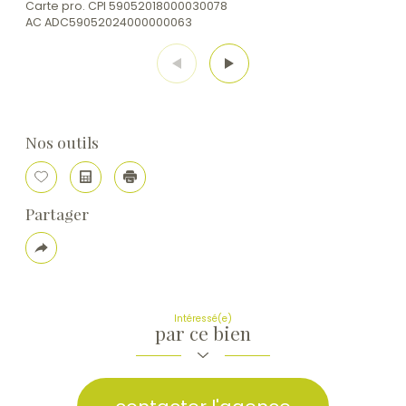
Carte pro. CPI 59052018000030078
AC ADC59052024000000063
Nos outils
Sélectionner
Calculatrice
Imprimer
Partager
Plus
de
partage
Intéressé(e)
par ce bien