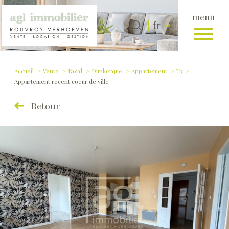
menu
Langue
Langue
fr
0
fr
Accueil
Accueil
Vente
Nord
Dunkerque
Appartement
T3
Appartement recent coeur de ville
Retour