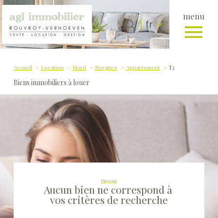
menu
Langue
Langue
fr
0
fr
Accueil
Accueil
Location
Nord
Bergues
Appartement
T3
Biens immobiliers à louer
Désolé
Aucun bien ne correspond à
vos critères de recherche