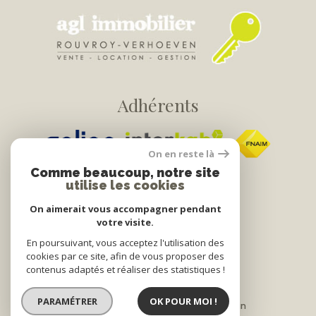
Adhérents
On en reste là
Comme beaucoup, notre site
utilise les cookies
On aimerait vous accompagner pendant
votre visite.
© 2022
Tous droits réservés
En poursuivant, vous acceptez l'utilisation des
cookies par ce site, afin de vous proposer des
Traduction powered by Google
contenus adaptés et réaliser des statistiques !
Nos honoraires
Plan du site
PARAMÉTRER
OK POUR MOI !
Mentions légales
Partenaires
Admin