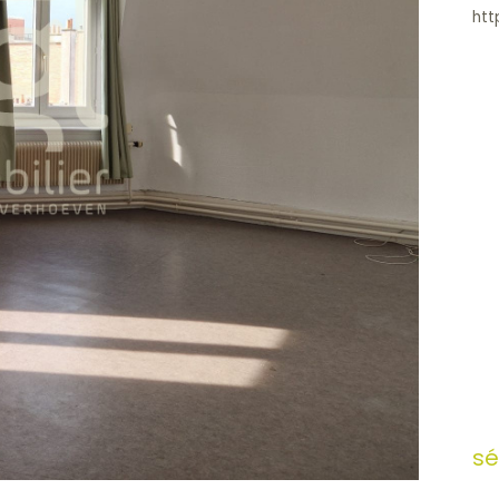
htt
sé