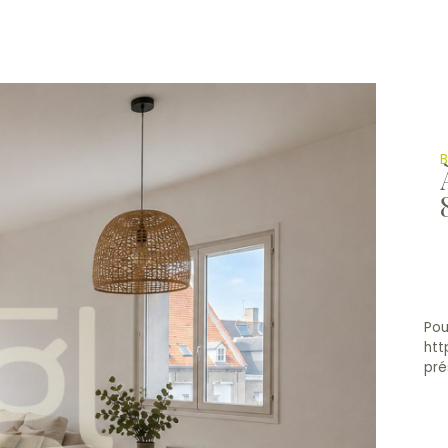
B
Pour
htt
pré