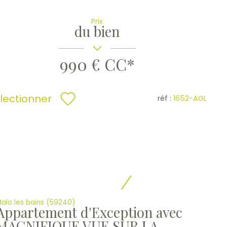
Prix
du bien
990 €
CC*
lectionner
réf :
1652-AGL
alo les bains (59240)
Appartement d'Exception avec
MAGNIFIQUE VUE SUR LA