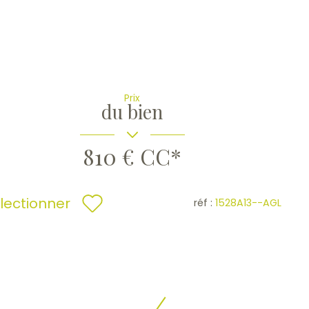
Prix
du bien
810 €
CC*
lectionner
réf :
1528A13--AGL