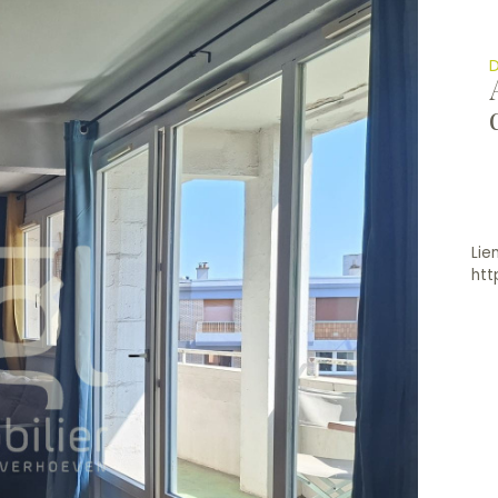
D
Lie
htt