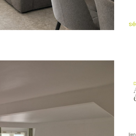
sé
D
lie