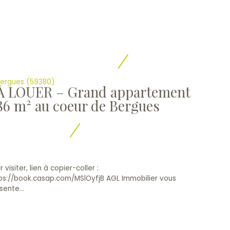
ergues (59380)
À LOUER – Grand appartement
86 m² au coeur de Bergues
 visiter, lien à copier-coller :
ps://book.casap.com/MSlOyfjB AGL Immobilier vous
sente...