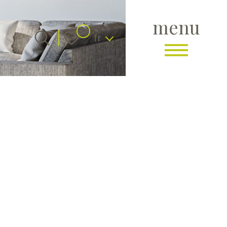
menu
Langue
0
fr