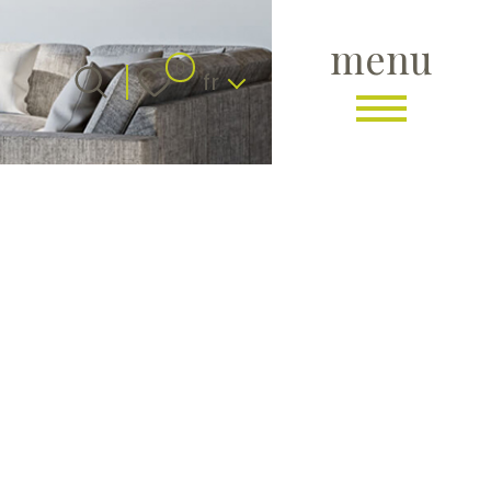
menu
Langue
0
fr