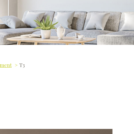
ement
T3