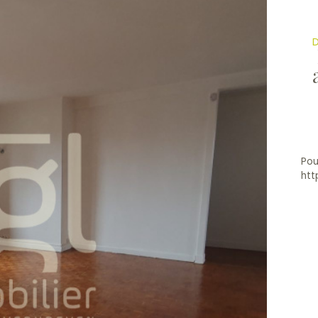
D
Pou
htt