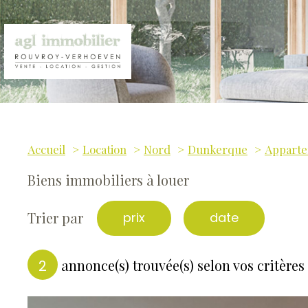
Accueil
Location
Nord
Dunkerque
Appart
Biens immobiliers à louer
Trier par
prix
date
annonce(s) trouvée(s) selon vos critères
2