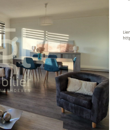
Lie
htt