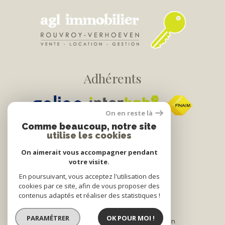
Adhérents
On en reste là
Comme beaucoup, notre site
utilise les cookies
On aimerait vous accompagner pendant
votre visite.
© 2022
Tous droits réservés
En poursuivant, vous acceptez l'utilisation des
cookies par ce site, afin de vous proposer des
Traduction powered by Google
contenus adaptés et réaliser des statistiques !
Nos honoraires
Plan du site
PARAMÉTRER
OK POUR MOI !
Mentions légales
Partenaires
Admin