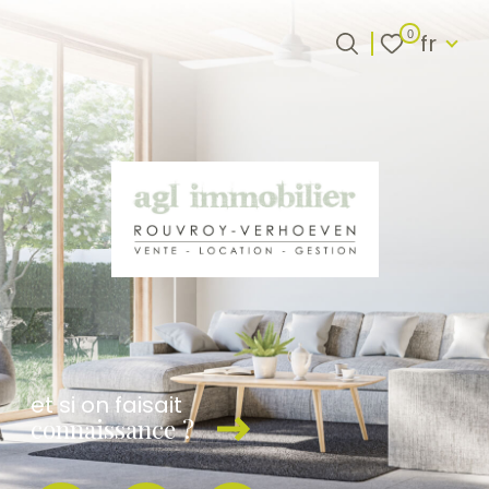
Langue
0
fr
Langue
0
fr
Accueil
et si on faisait
connaissance ?