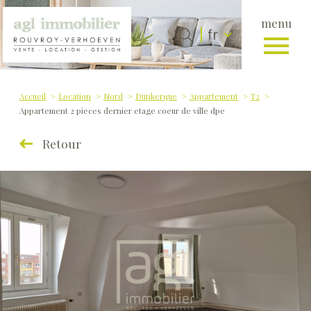
menu
Langue
Langue
fr
0
fr
Accueil
Accueil
Location
Nord
Dunkerque
Appartement
T2
Appartement 2 pieces dernier etage coeur de ville dpe
Retour