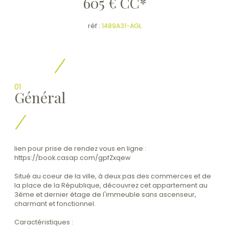
605 €
CC*
réf :
1489A31-AGL
01
Général
lien pour prise de rendez vous en ligne :
https://book.casap.com/gpfZxqew
Situé au coeur de la ville, à deux pas des commerces et de
la place de la République, découvrez cet appartement au
3ème et dernier étage de l'immeuble sans ascenseur,
charmant et fonctionnel.
Caractéristiques :