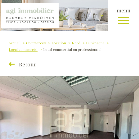
menu
Langue
Langue
fr
0
fr
Accueil
Accueil
Commerces
Location
Nord
Dunkerque
Local commercial
Local commercial ou professionnel
Retour